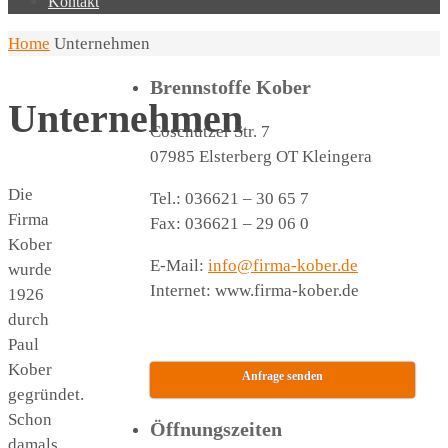
Kontakt
Home
Unternehmen
Brennstoffe Kober
Unternehmen
Coschützer Str. 7
07985 Elsterberg OT Kleingera
Die
Tel.: 036621 – 30 65 7
Firma
Fax: 036621 – 29 06 0
Kober
E-Mail:
info@firma-kober.de
wurde
Internet: www.firma-kober.de
1926
durch
Paul
Kober
Anfrage senden
gegründet.
Schon
Öffnungszeiten
damals