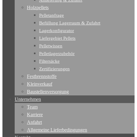
Anlieferung & Zufahrt
Holzpellets
Pelletanfrage
Befüllung Lagerraum & Zufahrt
Lagerkonfigurator
Liefergebiet Pellets
Pelletwissen
Pelletlagerzubehör
Filtersäcke
Zertifizierungen
Festbrennstoffe
Kleinverkauf
Baustellenversorgung
Unternehmen
Team
Karriere
Anfahrt
Allgemeine Lieferbedingungen