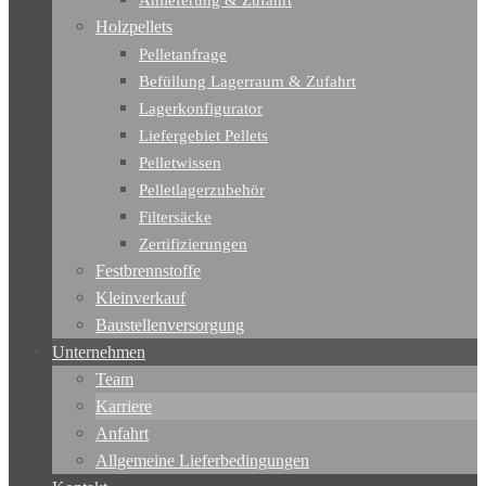
Anlieferung & Zufahrt
Holzpellets
Pelletanfrage
Befüllung Lagerraum & Zufahrt
Lagerkonfigurator
Liefergebiet Pellets
Pelletwissen
Pelletlagerzubehör
Filtersäcke
Zertifizierungen
Festbrennstoffe
Kleinverkauf
Baustellenversorgung
Unternehmen
Team
Karriere
Anfahrt
Allgemeine Lieferbedingungen