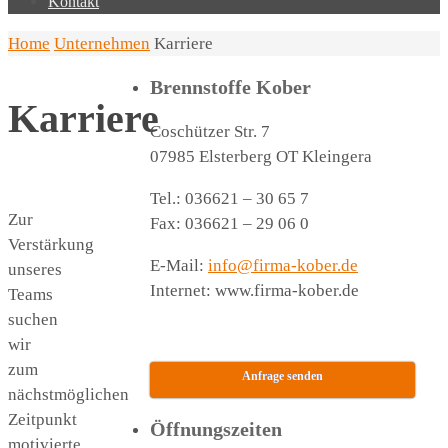
Kontakt
Home
Unternehmen
Karriere
Brennstoffe Kober
Karriere
Coschützer Str. 7
07985 Elsterberg OT Kleingera
Tel.: 036621 – 30 65 7
Zur
Fax: 036621 – 29 06 0
Verstärkung
E-Mail:
info@firma-kober.de
unseres
Internet: www.firma-kober.de
Teams
suchen
wir
zum
Anfrage senden
nächstmöglichen
Zeitpunkt
Öffnungszeiten
motivierte