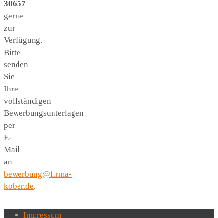
30657
gerne
zur
Verfügung.
Bitte
senden
Sie
Ihre
vollständigen
Bewerbungsunterlagen
per
E-
Mail
an
bewerbung@firma-
kober.de
.
Impressum